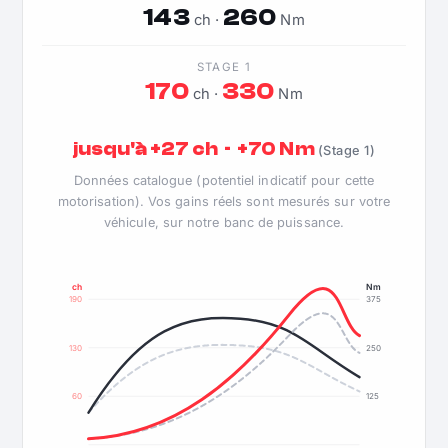
143
260
ch ·
Nm
STAGE 1
170
330
ch ·
Nm
jusqu'à +27 ch · +70 Nm
(Stage 1)
Données catalogue (potentiel indicatif pour cette
motorisation). Vos gains réels sont mesurés sur votre
véhicule, sur notre banc de puissance.
ch
Nm
190
375
130
250
60
125