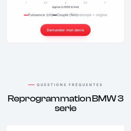
1
2,5
4
5,5
7
régime (×1000 tr/min)
Puissance (ch)
Couple (Nm)
estompé = origine
Demander mon devis
QUESTIONS FRÉQUENTES
Reprogrammation BMW 3
serie