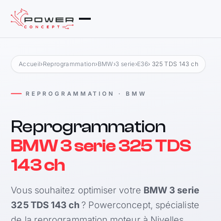
Accueil
›
Reprogrammation
›
BMW
›
3 serie
›
E36
› 325 TDS 143 ch
REPROGRAMMATION · BMW
Reprogrammation
BMW 3 serie 325 TDS
143 ch
Vous souhaitez optimiser votre
BMW 3 serie
325 TDS 143 ch
? Powerconcept, spécialiste
de la reprogrammation moteur à Nivelles