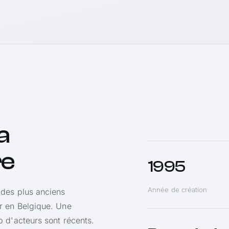
a
re
1995
Année de création
 des plus anciens
r en Belgique. Une
 d'acteurs sont récents.