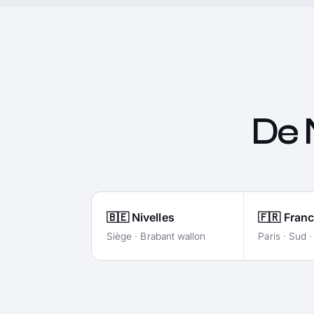
De N
🇧🇪 Nivelles
🇫🇷 Fran
Siège · Brabant wallon
Paris · Sud 