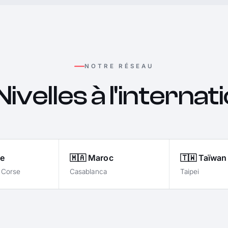
NOTRE RÉSEAU
ivelles à l'internat
ce
🇲🇦 Maroc
🇹🇼 Taïwan
· Corse
Casablanca
Taipei