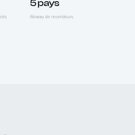
5 pays
urés
Réseau de revendeurs