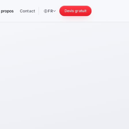
 propos
Contact
FR
Devis gratuit
256 ch
228 Nm