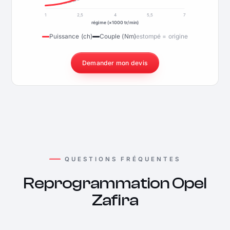
1
2,5
4
5,5
7
régime (×1000 tr/min)
Puissance (ch)
Couple (Nm)
estompé = origine
Demander mon devis
QUESTIONS FRÉQUENTES
Reprogrammation Opel
Zafira