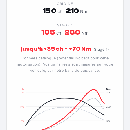
ORIGINE
150
210
ch ·
Nm
STAGE 1
185
280
ch ·
Nm
jusqu'à +35 ch · +70 Nm
(Stage 1)
Données catalogue (potentiel indicatif pour cette
motorisation). Vos gains réels sont mesurés sur votre
véhicule, sur notre banc de puissance.
ch
Nm
210
325
140
200
70
100