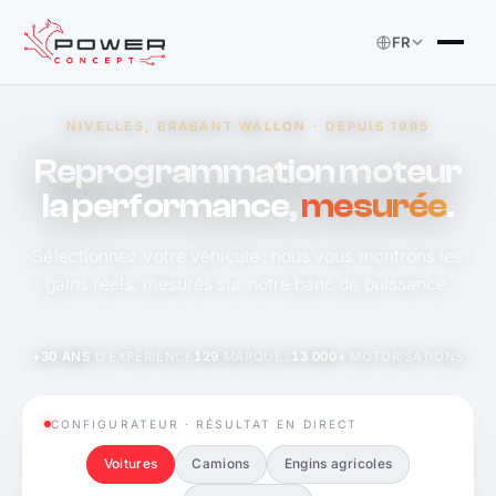
FR
NIVELLES, BRABANT WALLON · DEPUIS 1995
Reprogrammation moteur
la performance,
mesurée
.
Sélectionnez votre véhicule : nous vous montrons les
gains réels, mesurés sur notre banc de puissance.
+30 ANS
D'EXPÉRIENCE
129
MARQUES
13 000+
MOTORISATIONS
CONFIGURATEUR · RÉSULTAT EN DIRECT
Voitures
Camions
Engins agricoles