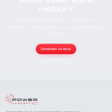
Prêt à révéler votre
moteur ?
Demandez votre devis gratuit : indiquez votre
véhicule et votre objectif, nous vous recontactons
rapidement.
Demander un devis
📞 +32 67 21 17 77