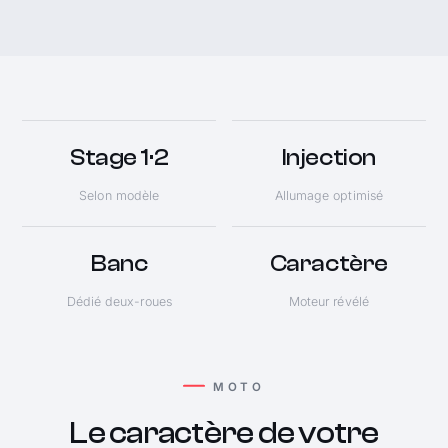
Stage 1·2
Injection
Selon modèle
Allumage optimisé
Banc
Caractère
Dédié deux-roues
Moteur révélé
MOTO
Le caractère de votre