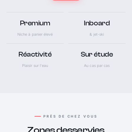
Premium
Inboard
Niche à panier élevé
& jet-ski
Réactivité
Sur étude
Plaisir sur l'eau
Au cas par cas
PRÈS DE CHEZ VOUS
Zones desservies