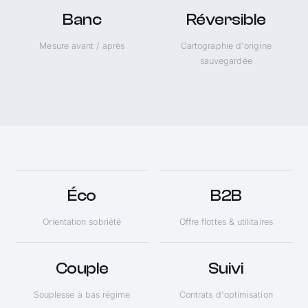
Banc
Réversible
Mesure avant / après
Cartographie d'origine
sauvegardée
Éco
B2B
Orientation sobriété
Offre flottes & utilitaires
Couple
Suivi
Souplesse à bas régime
Contrats d'optimisation