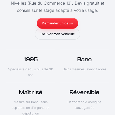
Nivelles (Rue du Commerce 13). Devis gratuit et
conseil sur le stage adapté à votre usage.
Demander un devis
Trouver mon véhicule
1995
Banc
Spécialiste depuis plus de 30
Gains mesurés, avant / après
ans
Maîtrisé
Réversible
Mesuré sur banc, sans
Cartographie d'origine
suppression d'organe de
sauvegardée
dépollution