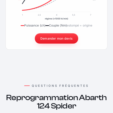
1
2,5
4
5,5
7
régime (×1000 tr/min)
Puissance (ch)
Couple (Nm)
estompé = origine
Demander mon devis
QUESTIONS FRÉQUENTES
Reprogrammation Abarth
124 Spider