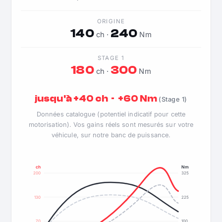
ORIGINE
140
240
ch ·
Nm
STAGE 1
180
300
ch ·
Nm
jusqu'à +40 ch · +60 Nm
(Stage 1)
Données catalogue (potentiel indicatif pour cette
motorisation). Vos gains réels sont mesurés sur votre
véhicule, sur notre banc de puissance.
ch
Nm
200
325
130
225
70
100