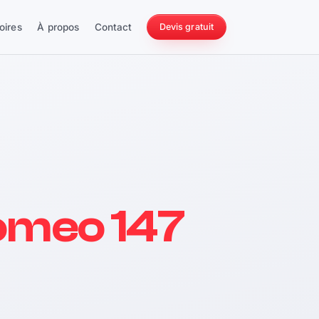
oires
À propos
Contact
Devis gratuit
256 ch
omeo 147
228 Nm