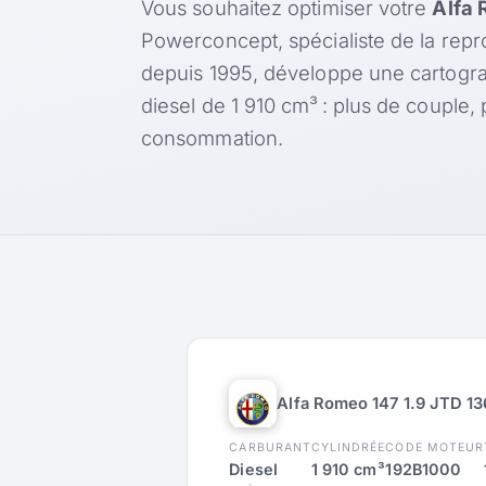
Vous souhaitez optimiser votre
Alfa 
Powerconcept, spécialiste de la rep
depuis 1995, développe une cartogr
diesel de 1 910 cm³ : plus de couple
consommation.
Alfa Romeo 147 1.9 JTD 13
CARBURANT
CYLINDRÉE
CODE MOTEUR
Diesel
1 910 cm³
192B1000