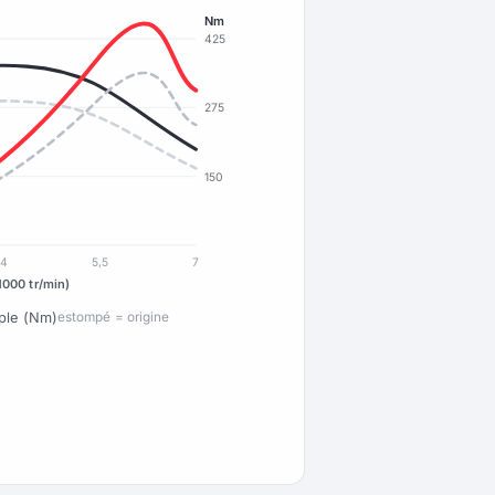
Nm
425
275
150
4
5,5
7
1000 tr/min)
ple (Nm)
estompé = origine