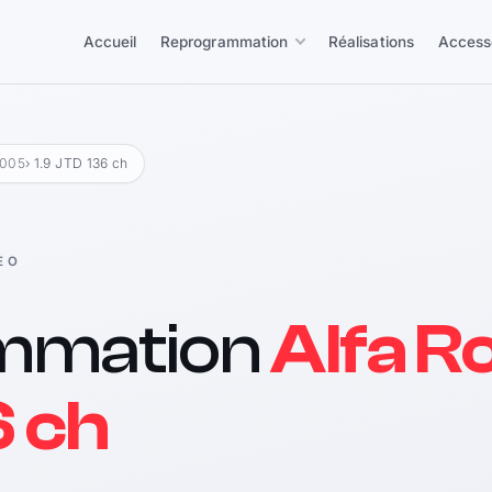
Accueil
Reprogrammation
Réalisations
Access
2005
› 1.9 JTD 136 ch
EO
mmation
Alfa R
6 ch