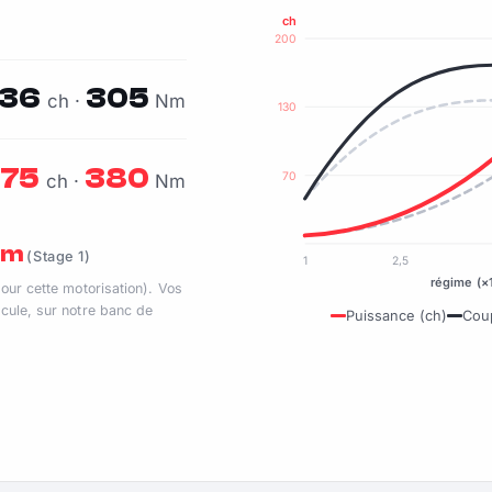
ch
200
136
305
ch ·
Nm
130
175
380
70
ch ·
Nm
 Nm
(Stage 1)
1
2,5
régime (×
pour cette motorisation). Vos
cule, sur notre banc de
Puissance (ch)
Cou