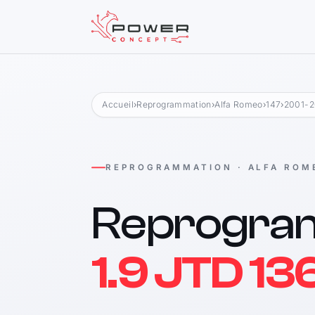
Accueil
›
Reprogrammation
›
Alfa Romeo
›
147
›
2001-
REPROGRAMMATION · ALFA ROM
Reprogra
1.9 JTD 13