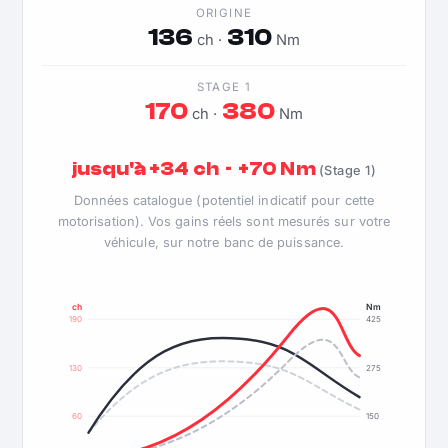
ORIGINE
136
310
ch ·
Nm
STAGE 1
170
380
ch ·
Nm
jusqu'à +34 ch · +70 Nm
(Stage 1)
Données catalogue (potentiel indicatif pour cette
motorisation). Vos gains réels sont mesurés sur votre
véhicule, sur notre banc de puissance.
ch
Nm
190
425
130
275
60
150