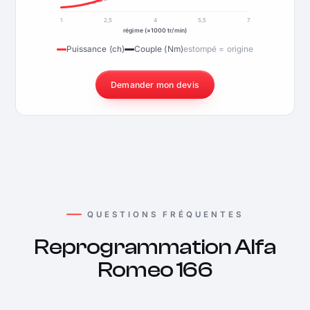
1
2,5
4
5,5
7
régime (×1000 tr/min)
Puissance (ch)
Couple (Nm)
estompé = origine
Demander mon devis
QUESTIONS FRÉQUENTES
Reprogrammation Alfa
Romeo 166