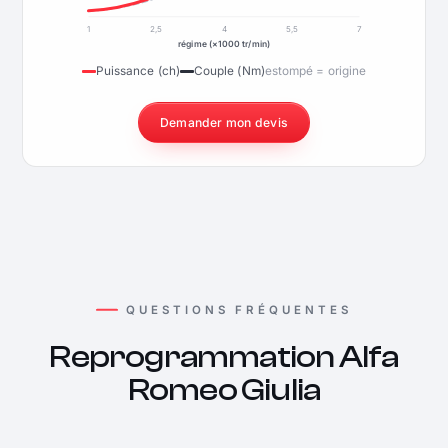
1
2,5
4
5,5
7
régime (×1000 tr/min)
Puissance (ch)
Couple (Nm)
estompé = origine
Demander mon devis
QUESTIONS FRÉQUENTES
Reprogrammation Alfa
Romeo Giulia