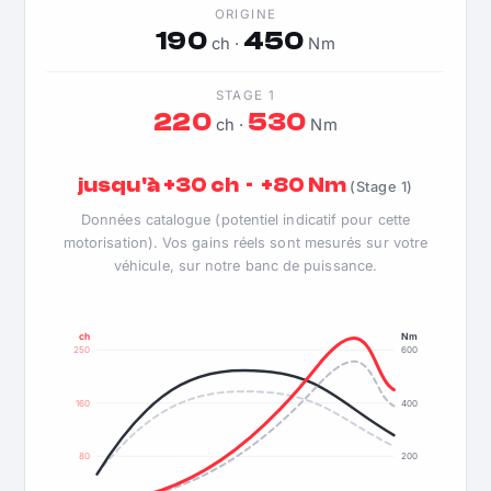
ORIGINE
190
450
ch ·
Nm
STAGE 1
220
530
ch ·
Nm
jusqu'à +30 ch · +80 Nm
(Stage 1)
Données catalogue (potentiel indicatif pour cette
motorisation). Vos gains réels sont mesurés sur votre
véhicule, sur notre banc de puissance.
ch
Nm
250
600
160
400
80
200