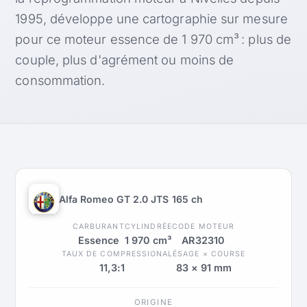
1995, développe une cartographie sur mesure
pour ce moteur essence de 1 970 cm³ : plus de
couple, plus d'agrément ou moins de
consommation.
Alfa Romeo GT 2.0 JTS 165 ch
CARBURANT
CYLINDRÉE
CODE MOTEUR
Essence
1 970 cm³
AR32310
TAUX DE COMPRESSION
ALÉSAGE × COURSE
11,3:1
83 × 91 mm
ORIGINE