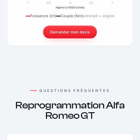
1
2,5
4
5,5
7
régime (×1000 tr/min)
Puissance (ch)
Couple (Nm)
estompé = origine
Demander mon devis
QUESTIONS FRÉQUENTES
Reprogrammation Alfa
Romeo GT