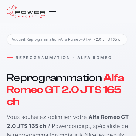
Accueil
›
Reprogrammation
›
Alfa Romeo
›
GT
›
All
› 2.0 JTS 165 ch
REPROGRAMMATION · ALFA ROMEO
Reprogrammation
Alfa
Romeo GT 2.0 JTS 165
ch
Vous souhaitez optimiser votre
Alfa Romeo GT
2.0 JTS 165 ch
? Powerconcept, spécialiste de
la reprogrammation moteur à Nivelles depuis