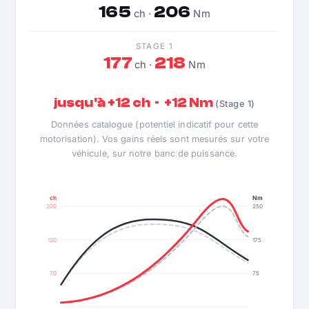
165
206
ch ·
Nm
STAGE 1
177
218
ch ·
Nm
jusqu'à +12 ch · +12 Nm
(Stage 1)
Données catalogue (potentiel indicatif pour cette
motorisation). Vos gains réels sont mesurés sur votre
véhicule, sur notre banc de puissance.
ch
Nm
200
250
130
175
70
75