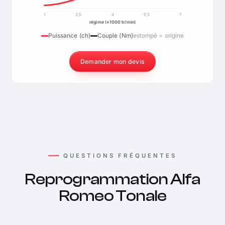
1
2,5
4
5,5
7
régime (×1000 tr/min)
Puissance (ch)
Couple (Nm)
estompé = origine
Demander mon devis
QUESTIONS FRÉQUENTES
Reprogrammation Alfa
Romeo Tonale