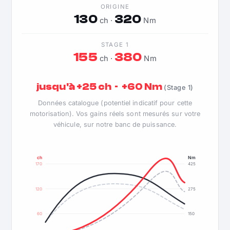
ORIGINE
130
320
ch ·
Nm
STAGE 1
155
380
ch ·
Nm
jusqu'à +25 ch · +60 Nm
(Stage 1)
Données catalogue (potentiel indicatif pour cette
motorisation). Vos gains réels sont mesurés sur votre
véhicule, sur notre banc de puissance.
ch
Nm
170
425
120
275
60
150