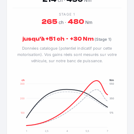
ch ·
Nm
STAGE 1
265
480
ch ·
Nm
jusqu'à +51 ch · +30 Nm
(Stage 1)
Données catalogue (potentiel indicatif pour cette
motorisation). Vos gains réels sont mesurés sur votre
véhicule, sur notre banc de puissance.
ch
Nm
300
550
200
350
100
175
1
2,5
4
5,5
7