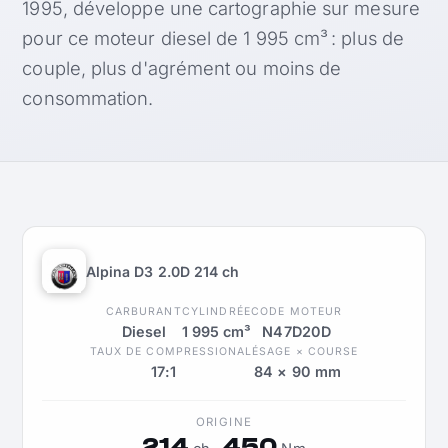
1995, développe une cartographie sur mesure
pour ce moteur diesel de 1 995 cm³ : plus de
couple, plus d'agrément ou moins de
consommation.
Alpina D3 2.0D 214 ch
CARBURANT
CYLINDRÉE
CODE MOTEUR
Diesel
1 995 cm³
N47D20D
TAUX DE COMPRESSION
ALÉSAGE × COURSE
17:1
84 × 90 mm
ORIGINE
214
450