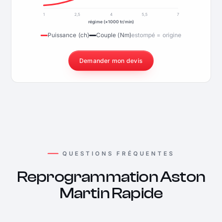
1
2,5
4
5,5
7
régime (×1000 tr/min)
Puissance (ch)
Couple (Nm)
estompé = origine
Demander mon devis
QUESTIONS FRÉQUENTES
Reprogrammation Aston
Martin Rapide