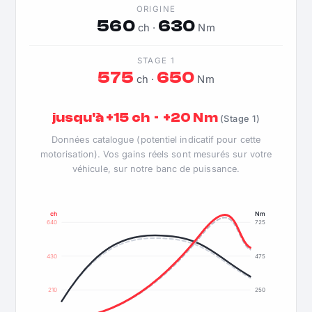
ORIGINE
560
630
ch ·
Nm
STAGE 1
575
650
ch ·
Nm
jusqu'à +15 ch · +20 Nm
(Stage 1)
Données catalogue (potentiel indicatif pour cette
motorisation). Vos gains réels sont mesurés sur votre
véhicule, sur notre banc de puissance.
ch
Nm
640
725
430
475
210
250