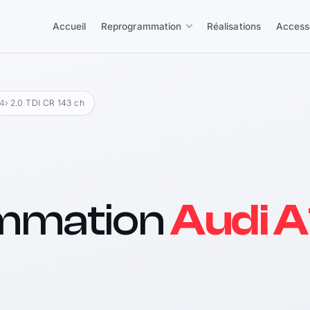
Accueil
Reprogrammation
Réalisations
Access
14
› 2.0 TDI CR 143 ch
mmation
Audi A