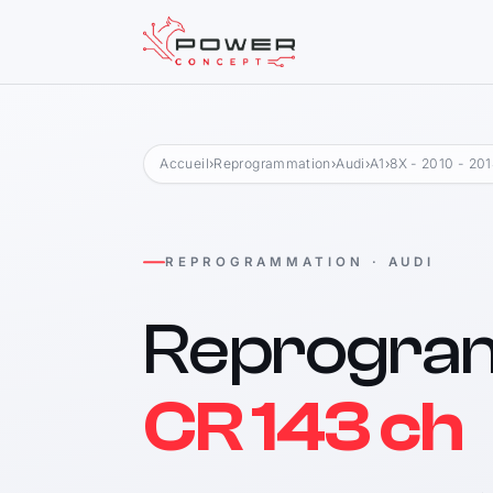
Accueil
›
Reprogrammation
›
Audi
›
A1
›
8X - 2010 - 20
REPROGRAMMATION · AUDI
Reprogra
CR 143 ch