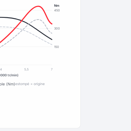
Nm
450
300
150
4
5,5
7
1000 tr/min)
ple (Nm)
estompé = origine