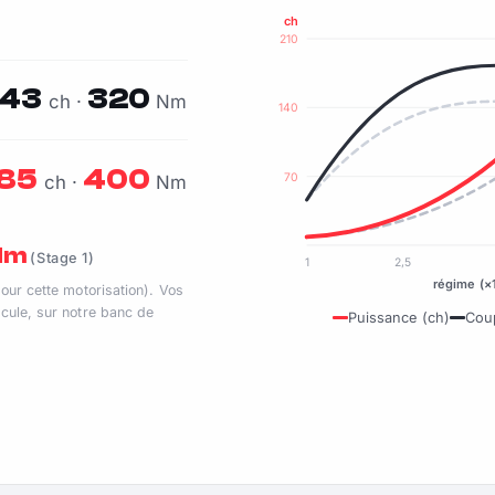
ch
210
143
320
ch ·
Nm
140
185
400
70
ch ·
Nm
 Nm
(Stage 1)
1
2,5
régime (×
pour cette motorisation). Vos
cule, sur notre banc de
Puissance (ch)
Cou