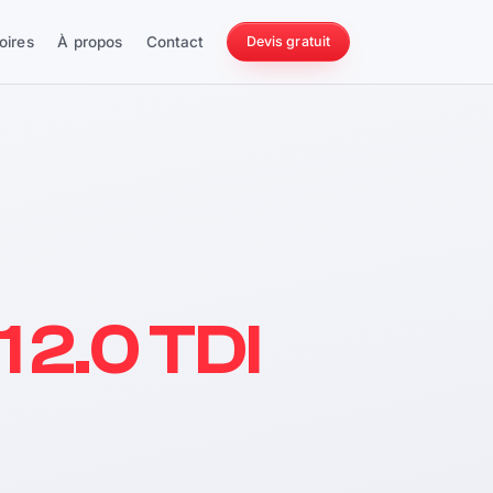
oires
À propos
Contact
Devis gratuit
256 ch
1 2.0 TDI
228 Nm