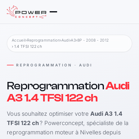
Accueil
›
Reprogrammation
›
Audi
›
A3
›
8P - 2008 - 2012
› 1.4 TFSI 122 ch
REPROGRAMMATION · AUDI
Reprogrammation
Audi
A3 1.4 TFSI 122 ch
Vous souhaitez optimiser votre
Audi A3 1.4
TFSI 122 ch
? Powerconcept, spécialiste de la
reprogrammation moteur à Nivelles depuis