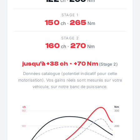
ch ·
Nm
STAGE 1
150
265
ch ·
Nm
STAGE 2
160
270
ch ·
Nm
jusqu'à +38 ch · +70 Nm
(Stage 2)
Données catalogue (potentiel indicatif pour cette
motorisation). Vos gains réels sont mesurés sur votre
véhicule, sur notre banc de puissance.
ch
Nm
180
300
120
200