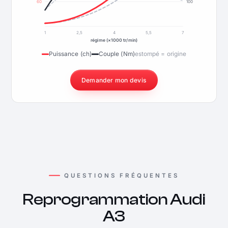
60
100
1
2,5
4
5,5
7
régime (×1000 tr/min)
Puissance (ch)
Couple (Nm)
estompé = origine
Demander mon devis
QUESTIONS FRÉQUENTES
Reprogrammation Audi
A3