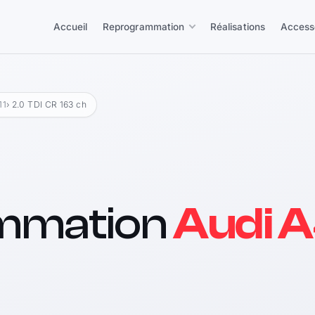
Accueil
Reprogrammation
Réalisations
Access
11
› 2.0 TDI CR 163 ch
mmation
Audi A