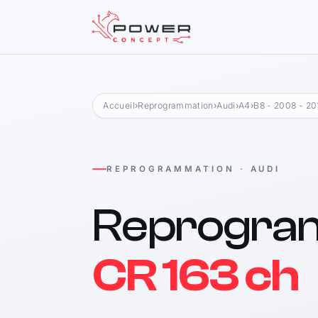
Accueil
›
Reprogrammation
›
Audi
›
A4
›
B8 - 2008 - 20
REPROGRAMMATION · AUDI
Reprogra
CR 163 ch