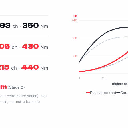
ch
240
163
350
ch ·
Nm
160
05
430
ch ·
Nm
80
215
440
ch ·
Nm
1
2,5
régime (×
 Nm
(Stage 2)
Puissance (ch)
Cou
pour cette motorisation). Vos
cule, sur notre banc de