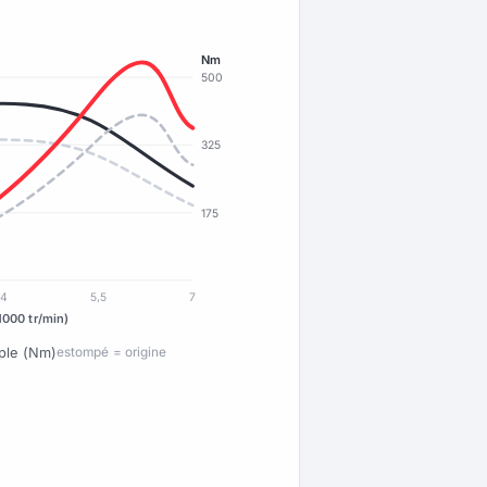
Nm
500
325
175
4
5,5
7
1000 tr/min)
ple (Nm)
estompé = origine