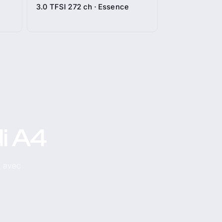
3.0 TFSI 272 ch · Essence
i A4
, avec