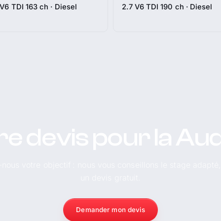
 V6 TDI 163 ch · Diesel
2.7 V6 TDI 190 ch · Diesel
re devis pour la Aud
-nous votre objectif : nous vous conseillons le stage adapté
un devis gratuit.
Demander mon devis