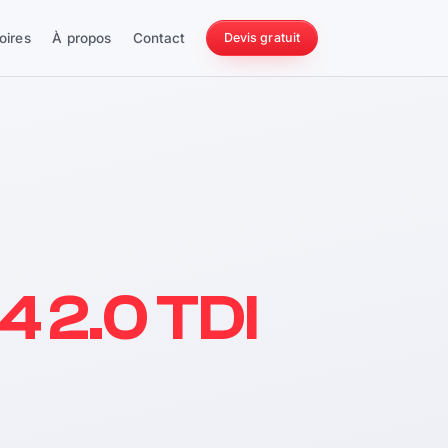
oires
À propos
Contact
Devis gratuit
256 ch
4 2.0 TDI
228 Nm