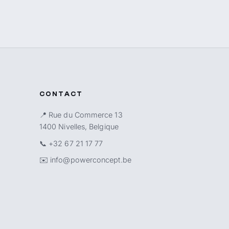
CONTACT
📍 Rue du Commerce 13
1400 Nivelles, Belgique
📞
+32 67 21 17 77
✉️
info@powerconcept.be