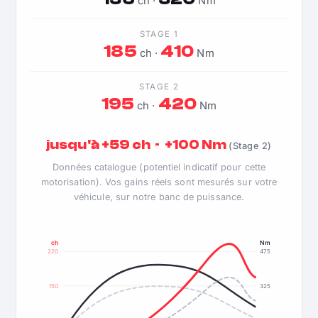
ch ·
Nm
STAGE 1
185
410
ch ·
Nm
STAGE 2
195
420
ch ·
Nm
jusqu'à +59 ch · +100 Nm
(Stage 2)
Données catalogue (potentiel indicatif pour cette
motorisation). Vos gains réels sont mesurés sur votre
véhicule, sur notre banc de puissance.
ch
Nm
220
475
150
325