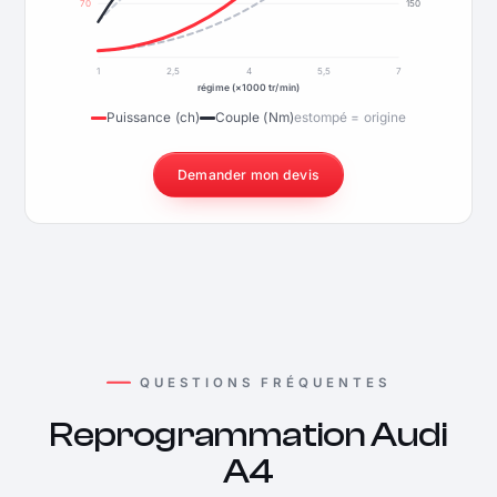
70
150
1
2,5
4
5,5
7
régime (×1000 tr/min)
Puissance (ch)
Couple (Nm)
estompé = origine
Demander mon devis
QUESTIONS FRÉQUENTES
Reprogrammation Audi
A4