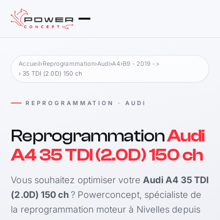
Accueil
›
Reprogrammation
›
Audi
›
A4
›
B9 - 2019 ->
› 35 TDI (2.0D) 150 ch
REPROGRAMMATION · AUDI
Reprogrammation
Audi
A4 35 TDI (2.0D) 150 ch
Vous souhaitez optimiser votre
Audi A4 35 TDI
(2.0D) 150 ch
? Powerconcept, spécialiste de
la reprogrammation moteur à Nivelles depuis