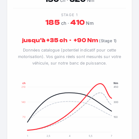
ch ·
Nm
STAGE 1
185
410
ch ·
Nm
jusqu'à +35 ch · +90 Nm
(Stage 1)
Données catalogue (potentiel indicatif pour cette
motorisation). Vos gains réels sont mesurés sur votre
véhicule, sur notre banc de puissance.
ch
Nm
210
450
140
300
70
150
1
2,5
4
5,5
7