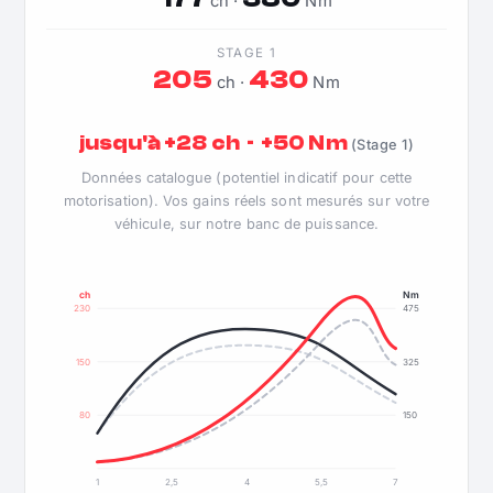
ch ·
Nm
STAGE 1
205
430
ch ·
Nm
jusqu'à +28 ch · +50 Nm
(Stage 1)
Données catalogue (potentiel indicatif pour cette
motorisation). Vos gains réels sont mesurés sur votre
véhicule, sur notre banc de puissance.
ch
Nm
230
475
150
325
80
150
1
2,5
4
5,5
7