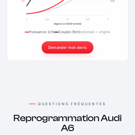
110
225
1
2,5
4
5,5
7
régime (×1000 tr/min)
Puissance (ch)
Couple (Nm)
estompé = origine
Demander mon devis
QUESTIONS FRÉQUENTES
Reprogrammation Audi
A6