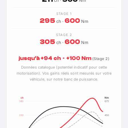
ch ·
Nm
STAGE 1
295
600
ch ·
Nm
STAGE 2
305
600
ch ·
Nm
jusqu'à +94 ch · +100 Nm
(Stage 2)
Données catalogue (potentiel indicatif pour cette
motorisation). Vos gains réels sont mesurés sur votre
véhicule, sur notre banc de puissance.
ch
Nm
340
675
230
450