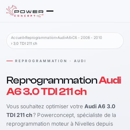
Accueil
›
Reprogrammation
›
Audi
›
A6
›
C6 - 2008 - 2010
› 3.0 TDI 211 ch
REPROGRAMMATION · AUDI
Reprogrammation
Audi
A6 3.0 TDI 211 ch
Vous souhaitez optimiser votre
Audi A6 3.0
TDI 211 ch
? Powerconcept, spécialiste de la
reprogrammation moteur à Nivelles depuis