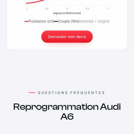
1
2,5
4
5,5
7
régime (×1000 tr/min)
Puissance (ch)
Couple (Nm)
estompé = origine
Demander mon devis
QUESTIONS FRÉQUENTES
Reprogrammation Audi
A6