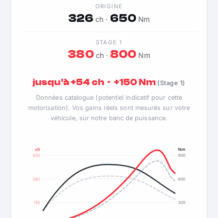
ORIGINE
326
650
ch ·
Nm
STAGE 1
380
800
ch ·
Nm
jusqu'à +54 ch · +150 Nm
(Stage 1)
Données catalogue (potentiel indicatif pour cette
motorisation). Vos gains réels sont mesurés sur votre
véhicule, sur notre banc de puissance.
ch
Nm
430
900
280
600
140
300