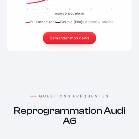
1
2,5
4
5,5
7
régime (×1000 tr/min)
Puissance (ch)
Couple (Nm)
estompé = origine
Demander mon devis
QUESTIONS FRÉQUENTES
Reprogrammation Audi
A6