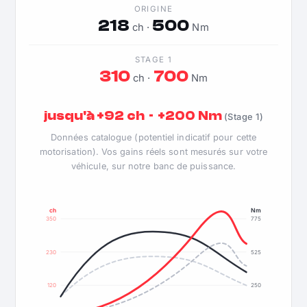
ORIGINE
218
500
ch ·
Nm
STAGE 1
310
700
ch ·
Nm
jusqu'à +92 ch · +200 Nm
(Stage 1)
Données catalogue (potentiel indicatif pour cette
motorisation). Vos gains réels sont mesurés sur votre
véhicule, sur notre banc de puissance.
ch
Nm
350
775
230
525
120
250