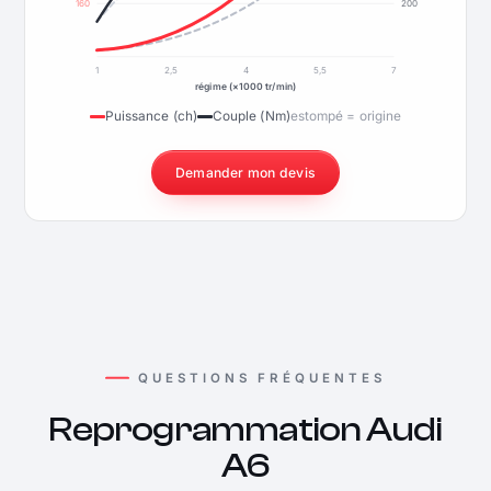
160
200
1
2,5
4
5,5
7
régime (×1000 tr/min)
Puissance (ch)
Couple (Nm)
estompé = origine
Demander mon devis
QUESTIONS FRÉQUENTES
Reprogrammation Audi
A6