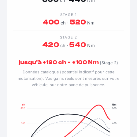
ch ·
Nm
STAGE 1
400
520
ch ·
Nm
STAGE 2
420
540
ch ·
Nm
jusqu'à +120 ch · +100 Nm
(Stage 2)
Données catalogue (potentiel indicatif pour cette
motorisation). Vos gains réels sont mesurés sur votre
véhicule, sur notre banc de puissance.
ch
Nm
470
600
310
400