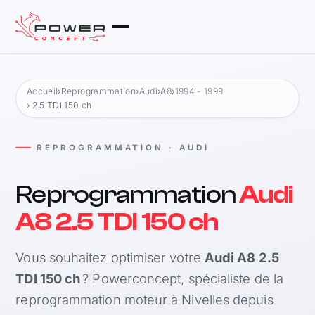
Accueil
›
Reprogrammation
›
Audi
›
A8
›
1994 - 1999
› 2.5 TDI 150 ch
REPROGRAMMATION · AUDI
Reprogrammation
Audi
A8 2.5 TDI 150 ch
Vous souhaitez optimiser votre
Audi A8 2.5
TDI 150 ch
? Powerconcept, spécialiste de la
reprogrammation moteur à Nivelles depuis