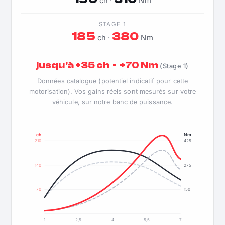
ch ·
Nm
STAGE 1
185
380
ch ·
Nm
jusqu'à +35 ch · +70 Nm
(Stage 1)
Données catalogue (potentiel indicatif pour cette
motorisation). Vos gains réels sont mesurés sur votre
véhicule, sur notre banc de puissance.
ch
Nm
210
425
140
275
70
150
1
2,5
4
5,5
7