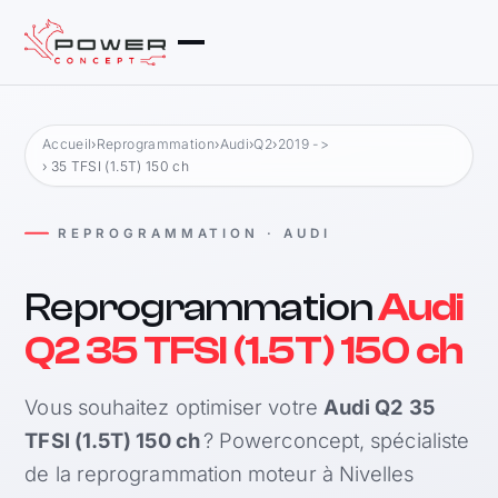
Accueil
›
Reprogrammation
›
Audi
›
Q2
›
2019 ->
› 35 TFSI (1.5T) 150 ch
REPROGRAMMATION · AUDI
Reprogrammation
Audi
Q2 35 TFSI (1.5T) 150 ch
Vous souhaitez optimiser votre
Audi Q2 35
TFSI (1.5T) 150 ch
? Powerconcept, spécialiste
de la reprogrammation moteur à Nivelles