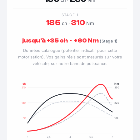
ch ·
Nm
STAGE 1
185
310
ch ·
Nm
jusqu'à +35 ch · +60 Nm
(Stage 1)
Données catalogue (potentiel indicatif pour cette
motorisation). Vos gains réels sont mesurés sur votre
véhicule, sur notre banc de puissance.
ch
Nm
210
350
140
225
70
125
1
2,5
4
5,5
7