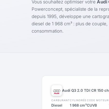
Vous souhaitez optimiser votre
Audi 
Powerconcept, spécialiste de la rep
depuis 1995, développe une cartogr
diesel de 1 968 cm³ : plus de couple
consommation.
Audi Q3 2.0 TDI CR 150 ch
CARBURANT
CYLINDRÉE
CODE MOTEUR
Diesel
1 968 cm³
CUVB