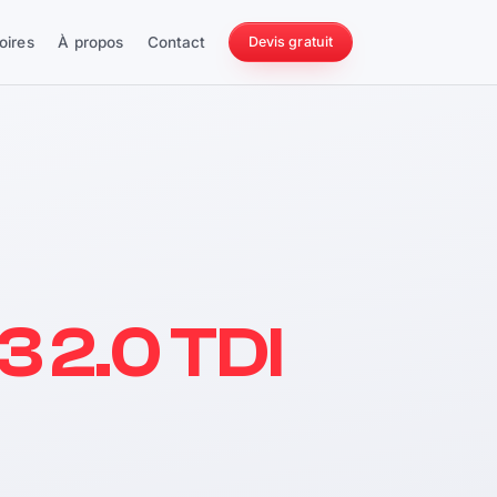
oires
À propos
Contact
Devis gratuit
256 ch
3 2.0 TDI
228 Nm