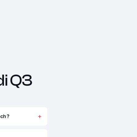
i Q3
ch ?