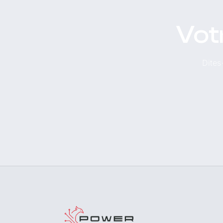
Vot
Dites