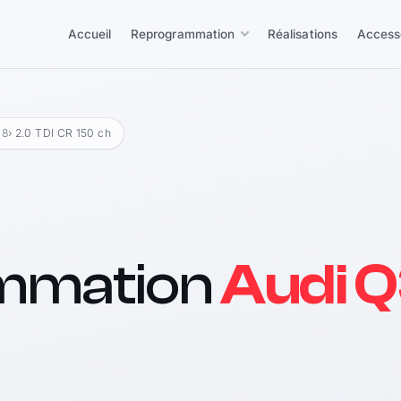
Accueil
Reprogrammation
Réalisations
Access
18
› 2.0 TDI CR 150 ch
mmation
Audi Q