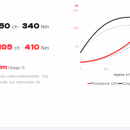
ch
220
150
340
ch ·
Nm
150
195
410
70
ch ·
Nm
 Nm
(Stage 1)
1
2,5
régime (×
pour cette motorisation). Vos
cule, sur notre banc de
Puissance (ch)
Cou