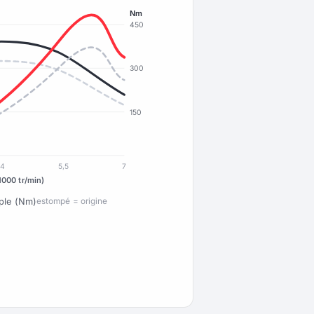
Nm
450
300
150
4
5,5
7
1000 tr/min)
ple (Nm)
estompé = origine