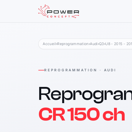
Accueil
›
Reprogrammation
›
Audi
›
Q3
›
U8 - 2015 - 20
REPROGRAMMATION · AUDI
Reprogra
CR 150 ch