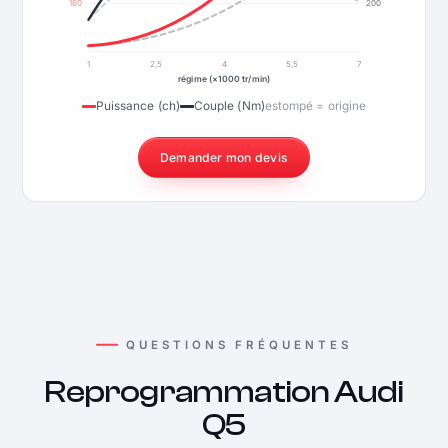
160
200
1
2,5
4
5,5
7
régime (×1000 tr/min)
Puissance (ch)
Couple (Nm)
estompé = origine
Demander mon devis
QUESTIONS FRÉQUENTES
Reprogrammation Audi
Q5