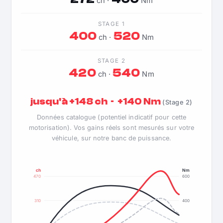
ch ·
Nm
STAGE 1
400
520
ch ·
Nm
STAGE 2
420
540
ch ·
Nm
jusqu'à +148 ch · +140 Nm
(Stage 2)
Données catalogue (potentiel indicatif pour cette
motorisation). Vos gains réels sont mesurés sur votre
véhicule, sur notre banc de puissance.
ch
Nm
470
600
310
400