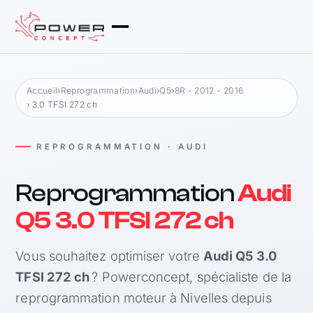
Accueil
›
Reprogrammation
›
Audi
›
Q5
›
8R - 2012 - 2016
› 3.0 TFSI 272 ch
REPROGRAMMATION · AUDI
Reprogrammation
Audi
Q5 3.0 TFSI 272 ch
Vous souhaitez optimiser votre
Audi Q5 3.0
TFSI 272 ch
? Powerconcept, spécialiste de la
reprogrammation moteur à Nivelles depuis