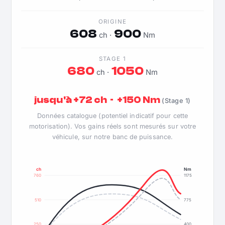
ORIGINE
608
900
ch ·
Nm
STAGE 1
680
1050
ch ·
Nm
jusqu'à +72 ch · +150 Nm
(Stage 1)
Données catalogue (potentiel indicatif pour cette
motorisation). Vos gains réels sont mesurés sur votre
véhicule, sur notre banc de puissance.
ch
Nm
760
1175
510
775
250
400