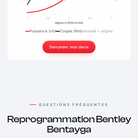
1
2,5
4
5,5
7
régime (×1000 tr/min)
Puissance (ch)
Couple (Nm)
estompé = origine
Demander mon devis
QUESTIONS FRÉQUENTES
Reprogrammation Bentley
Bentayga