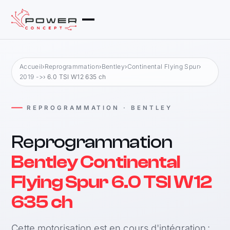
Accueil
›
Reprogrammation
›
Bentley
›
Continental Flying Spur
›
2019 ->
› 6.0 TSI W12 635 ch
REPROGRAMMATION · BENTLEY
Reprogrammation
Bentley Continental
Flying Spur 6.0 TSI W12
635 ch
Cette motorisation est en cours d'intégration :