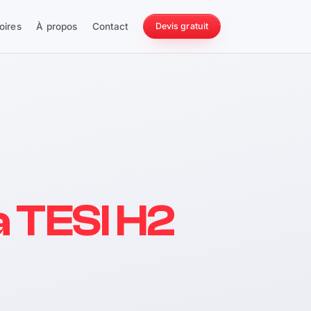
oires
À propos
Contact
Devis gratuit
256 ch
 TESI H2
228 Nm