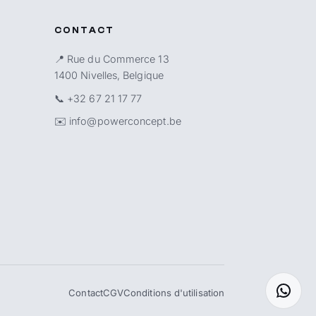
CONTACT
📍 Rue du Commerce 13
1400 Nivelles, Belgique
📞
+32 67 21 17 77
✉️
info@powerconcept.be
Contact
CGV
Conditions d'utilisation