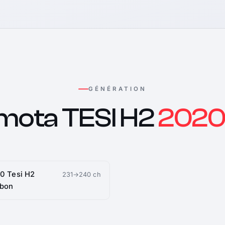
GÉNÉRATION
mota TESI H2
2020
0 Tesi H2
231→240 ch
rbon