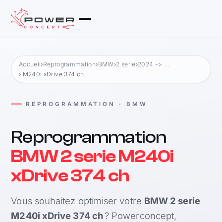
Accueil
›
Reprogrammation
›
BMW
›
2 serie
›
2024 -> ...
› M240i xDrive 374 ch
REPROGRAMMATION · BMW
Reprogrammation
BMW 2 serie M240i
xDrive 374 ch
Vous souhaitez optimiser votre
BMW 2 serie
M240i xDrive 374 ch
? Powerconcept,