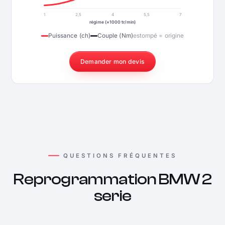
1
2,5
4
5,5
7
régime (×1000 tr/min)
Puissance (ch)
Couple (Nm)
estompé = origine
Demander mon devis
QUESTIONS FRÉQUENTES
Reprogrammation BMW 2
serie