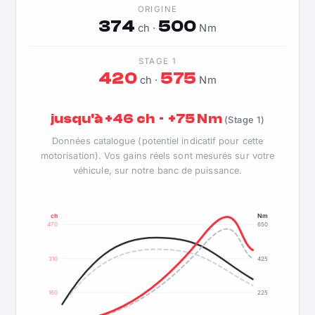
ORIGINE
374
500
ch ·
Nm
STAGE 1
420
575
ch ·
Nm
jusqu'à +46 ch · +75 Nm
(Stage 1)
Données catalogue (potentiel indicatif pour cette
motorisation). Vos gains réels sont mesurés sur votre
véhicule, sur notre banc de puissance.
ch
Nm
470
650
310
425
160
225