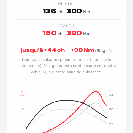
ORIGINE
136
300
ch ·
Nm
STAGE 1
180
390
ch ·
Nm
jusqu'à +44 ch · +90 Nm
(Stage 1)
Données catalogue (potentiel indicatif pour cette
motorisation). Vos gains réels sont mesurés sur votre
véhicule, sur notre banc de puissance.
ch
Nm
200
425
130
300
70
150