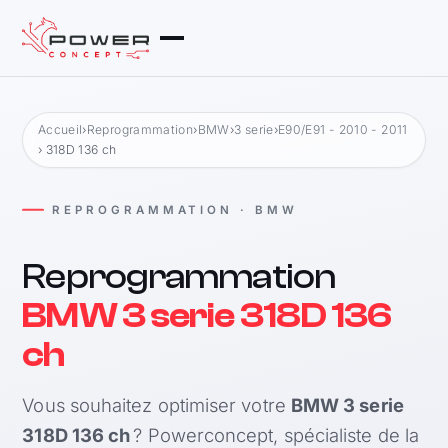
Accueil
›
Reprogrammation
›
BMW
›
3 serie
›
E90/E91 - 2010 - 2011
› 318D 136 ch
REPROGRAMMATION · BMW
Reprogrammation
BMW 3 serie 318D 136
ch
Vous souhaitez optimiser votre
BMW 3 serie
318D 136 ch
? Powerconcept, spécialiste de la