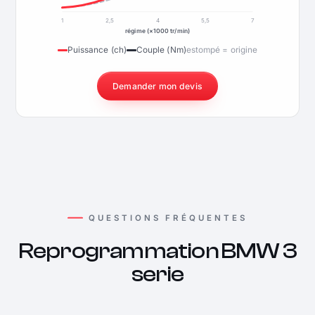
1
2,5
4
5,5
7
régime (×1000 tr/min)
Puissance (ch)
Couple (Nm)
estompé = origine
Demander mon devis
QUESTIONS FRÉQUENTES
Reprogrammation BMW 3
serie