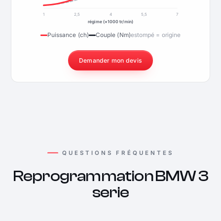
1
2,5
4
5,5
7
régime (×1000 tr/min)
Puissance (ch)
Couple (Nm)
estompé = origine
Demander mon devis
QUESTIONS FRÉQUENTES
Reprogrammation BMW 3
serie