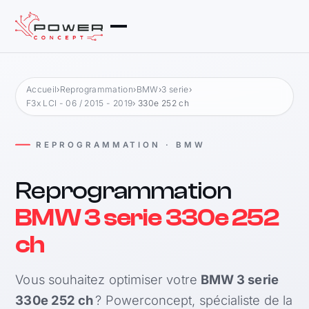
Accueil
›
Reprogrammation
›
BMW
›
3 serie
›
F3x LCI - 06 / 2015 - 2019
› 330e 252 ch
REPROGRAMMATION · BMW
Reprogrammation
BMW 3 serie 330e 252
ch
Vous souhaitez optimiser votre
BMW 3 serie
330e 252 ch
? Powerconcept, spécialiste de la