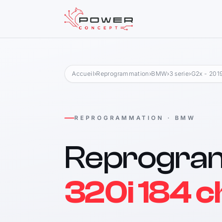
Accueil
›
Reprogrammation
›
BMW
›
3 serie
›
G2x - 201
REPROGRAMMATION · BMW
Reprogra
320i 184 c