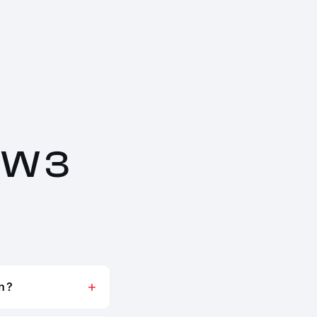
MW 3
h ?