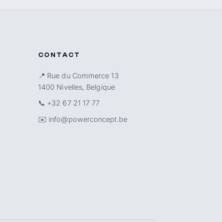
CONTACT
📍 Rue du Commerce 13
1400 Nivelles, Belgique
📞
+32 67 21 17 77
✉️
info@powerconcept.be