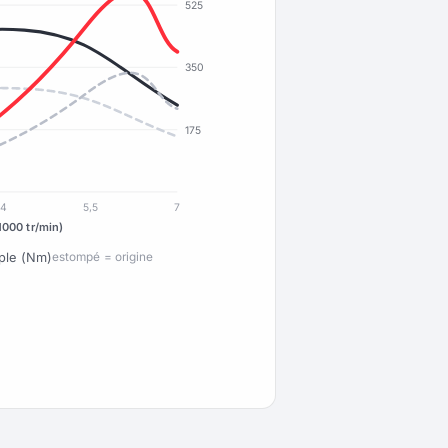
525
350
175
4
5,5
7
1000 tr/min)
ple (Nm)
estompé = origine