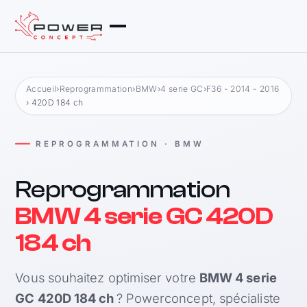
Accueil
›
Reprogrammation
›
BMW
›
4 serie GC
›
F36 - 2014 - 2016
› 420D 184 ch
REPROGRAMMATION · BMW
Reprogrammation
BMW 4 serie GC 420D
184 ch
Vous souhaitez optimiser votre
BMW 4 serie
GC 420D 184 ch
? Powerconcept, spécialiste