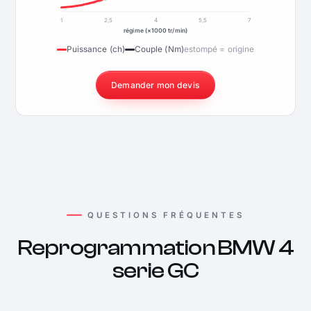
1
2,5
4
5,5
7
régime (×1000 tr/min)
Puissance (ch)
Couple (Nm)
estompé = origine
Demander mon devis
QUESTIONS FRÉQUENTES
Reprogrammation BMW 4
serie GC