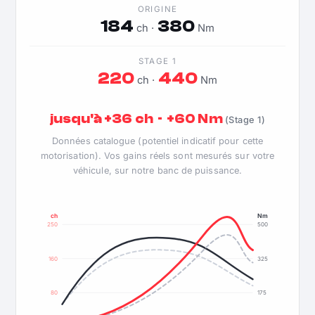
ORIGINE
184
380
ch ·
Nm
STAGE 1
220
440
ch ·
Nm
jusqu'à +36 ch · +60 Nm
(Stage 1)
Données catalogue (potentiel indicatif pour cette
motorisation). Vos gains réels sont mesurés sur votre
véhicule, sur notre banc de puissance.
ch
Nm
250
500
160
325
80
175