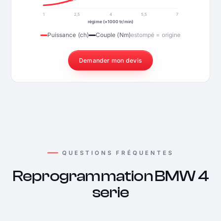
1
2,5
4
5,5
7
régime (×1000 tr/min)
Puissance (ch)
Couple (Nm)
estompé = origine
Demander mon devis
QUESTIONS FRÉQUENTES
Reprogrammation BMW 4
serie