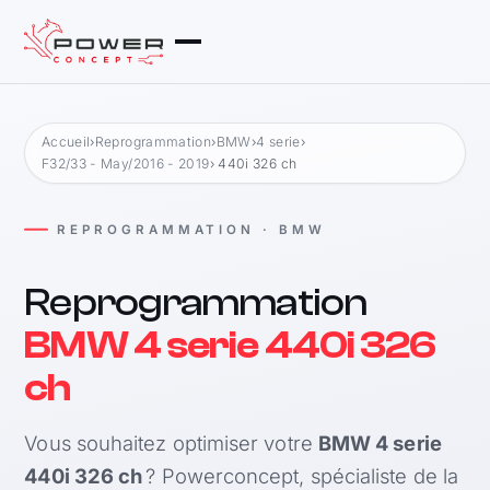
Accueil
›
Reprogrammation
›
BMW
›
4 serie
›
F32/33 - May/2016 - 2019
› 440i 326 ch
REPROGRAMMATION · BMW
Reprogrammation
BMW 4 serie 440i 326
ch
Vous souhaitez optimiser votre
BMW 4 serie
440i 326 ch
? Powerconcept, spécialiste de la