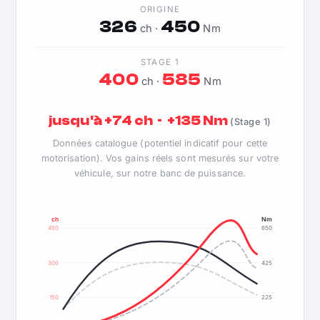
ORIGINE
326
450
ch ·
Nm
STAGE 1
400
585
ch ·
Nm
jusqu'à +74 ch · +135 Nm
(Stage 1)
Données catalogue (potentiel indicatif pour cette
motorisation). Vos gains réels sont mesurés sur votre
véhicule, sur notre banc de puissance.
ch
Nm
450
650
300
425
150
225