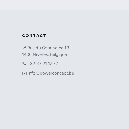
CONTACT
📍 Rue du Commerce 13
1400 Nivelles, Belgique
📞
+32 67 21 17 77
✉️
info@powerconcept.be