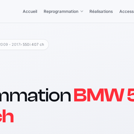
Accueil
Reprogrammation
Réalisations
Access
2009 - 2017
› 550i 407 ch
mmation
BMW 5
ch