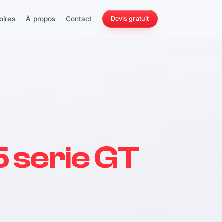
oires
À propos
Contact
Devis gratuit
256 ch
 serie GT
228 Nm