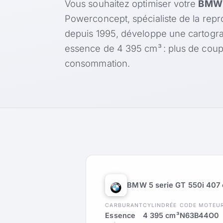
Vous souhaitez optimiser votre
BMW 5
Powerconcept, spécialiste de la rep
depuis 1995, développe une cartogr
essence de 4 395 cm³ : plus de coup
consommation.
BMW 5 serie GT 550i 407
CARBURANT
CYLINDRÉE
CODE MOTEU
Essence
4 395 cm³
N63B44O0