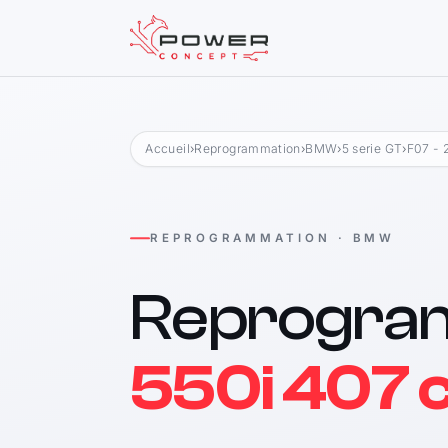
Accueil
›
Reprogrammation
›
BMW
›
5 serie GT
›
F07 - 
REPROGRAMMATION · BMW
Reprogra
550i 407 