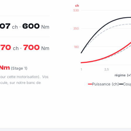
ch
530
07
600
ch ·
Nm
350
70
700
180
ch ·
Nm
0 Nm
(Stage 1)
1
2,5
régime (×
pour cette motorisation). Vos
cule, sur notre banc de
Puissance (ch)
Cou