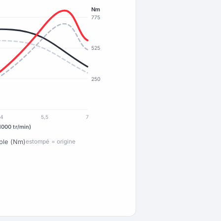
Nm
775
525
250
4
5,5
7
1000 tr/min)
ple (Nm)
estompé = origine