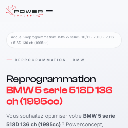
Accueil
›
Reprogrammation
›
BMW
›
5 serie
›
F10/11 - 2010 - 2016
› 518D 136 ch (1995cc)
REPROGRAMMATION · BMW
Reprogrammation
BMW 5 serie 518D 136
ch (1995cc)
Vous souhaitez optimiser votre
BMW 5 serie
518D 136 ch (1995cc)
? Powerconcept,