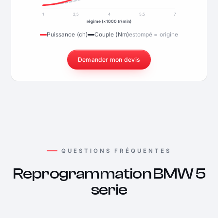
1
2,5
4
5,5
7
régime (×1000 tr/min)
Puissance (ch)
Couple (Nm)
estompé = origine
Demander mon devis
QUESTIONS FRÉQUENTES
Reprogrammation BMW 5
serie