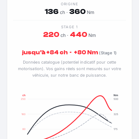
ORIGINE
136
360
ch ·
Nm
STAGE 1
220
440
ch ·
Nm
jusqu'à +84 ch · +80 Nm
(Stage 1)
Données catalogue (potentiel indicatif pour cette
motorisation). Vos gains réels sont mesurés sur votre
véhicule, sur notre banc de puissance.
ch
Nm
250
500
160
325
80
175