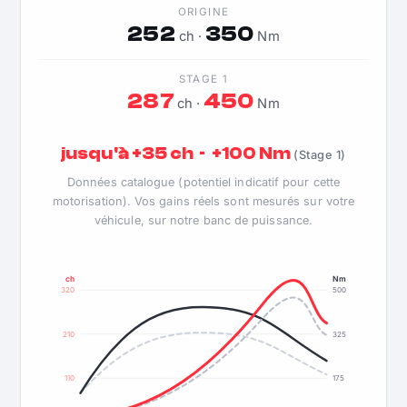
ORIGINE
252
350
ch ·
Nm
STAGE 1
287
450
ch ·
Nm
jusqu'à +35 ch · +100 Nm
(Stage 1)
Données catalogue (potentiel indicatif pour cette
motorisation). Vos gains réels sont mesurés sur votre
véhicule, sur notre banc de puissance.
ch
Nm
320
500
210
325
110
175