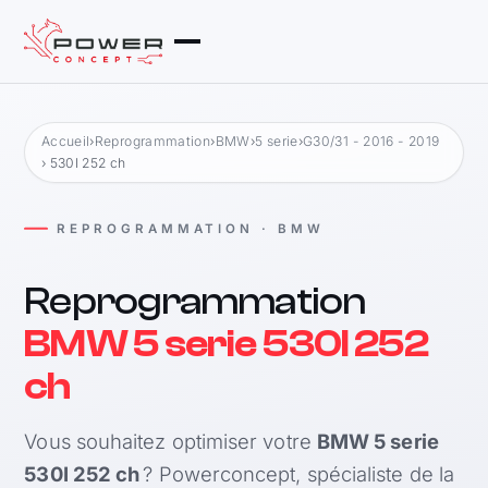
Accueil
›
Reprogrammation
›
BMW
›
5 serie
›
G30/31 - 2016 - 2019
› 530I 252 ch
REPROGRAMMATION · BMW
Reprogrammation
BMW 5 serie 530I 252
ch
Vous souhaitez optimiser votre
BMW 5 serie
530I 252 ch
? Powerconcept, spécialiste de la