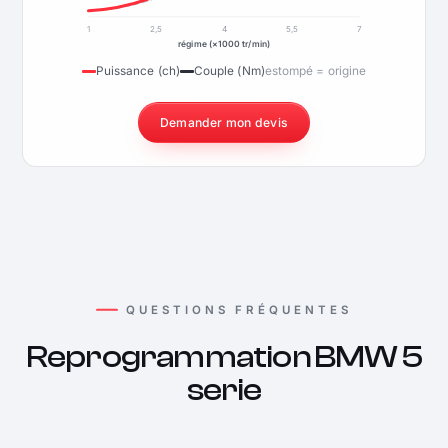
1
2,5
4
5,5
7
régime (×1000 tr/min)
Puissance (ch)
Couple (Nm)
estompé = origine
Demander mon devis
QUESTIONS FRÉQUENTES
Reprogrammation BMW 5
serie