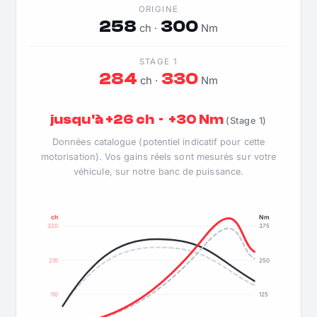
ORIGINE
258
300
ch ·
Nm
STAGE 1
284
330
ch ·
Nm
jusqu'à +26 ch · +30 Nm
(Stage 1)
Données catalogue (potentiel indicatif pour cette
motorisation). Vos gains réels sont mesurés sur votre
véhicule, sur notre banc de puissance.
ch
Nm
320
375
210
250
110
125