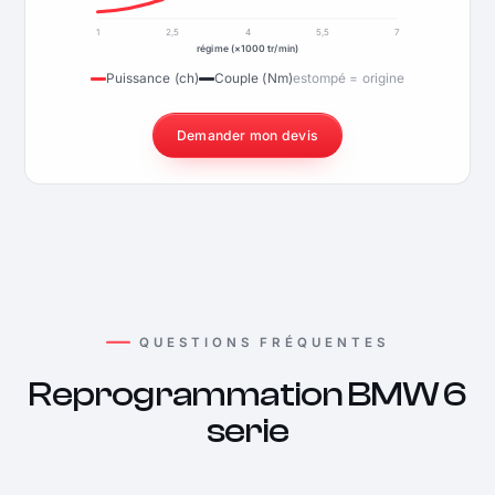
1
2,5
4
5,5
7
régime (×1000 tr/min)
Puissance (ch)
Couple (Nm)
estompé = origine
Demander mon devis
QUESTIONS FRÉQUENTES
Reprogrammation BMW 6
serie