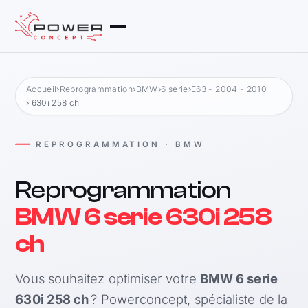
Accueil
›
Reprogrammation
›
BMW
›
6 serie
›
E63 - 2004 - 2010
› 630i 258 ch
REPROGRAMMATION · BMW
Reprogrammation
BMW 6 serie 630i 258
ch
Vous souhaitez optimiser votre
BMW 6 serie
630i 258 ch
? Powerconcept, spécialiste de la