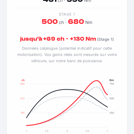
ch ·
Nm
STAGE 1
500
680
ch ·
Nm
jusqu'à +69 ch · +130 Nm
(Stage 1)
Données catalogue (potentiel indicatif pour cette
motorisation). Vos gains réels sont mesurés sur votre
véhicule, sur notre banc de puissance.
ch
Nm
560
750
370
500
190
250
1
2,5
4
5,5
7