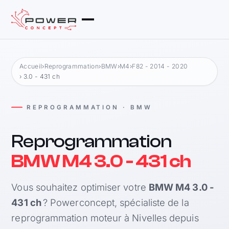
Accueil
›
Reprogrammation
›
BMW
›
M4
›
F82 - 2014 - 2020
› 3.0 - 431 ch
REPROGRAMMATION · BMW
Reprogrammation
BMW M4 3.0 - 431 ch
Vous souhaitez optimiser votre
BMW M4 3.0 -
431 ch
? Powerconcept, spécialiste de la
reprogrammation moteur à Nivelles depuis