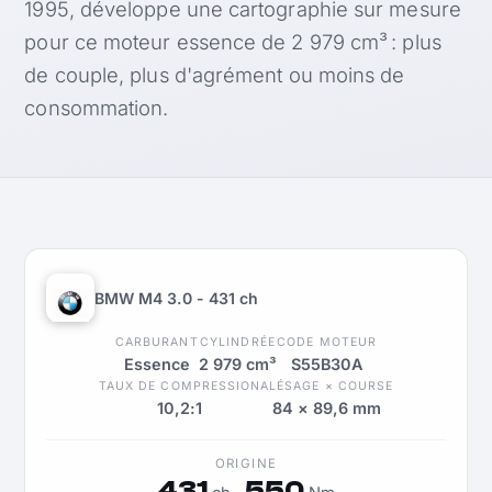
1995, développe une cartographie sur mesure
pour ce moteur essence de 2 979 cm³ : plus
de couple, plus d'agrément ou moins de
consommation.
BMW M4 3.0 - 431 ch
CARBURANT
CYLINDRÉE
CODE MOTEUR
Essence
2 979 cm³
S55B30A
TAUX DE COMPRESSION
ALÉSAGE × COURSE
10,2:1
84 × 89,6 mm
ORIGINE
431
550