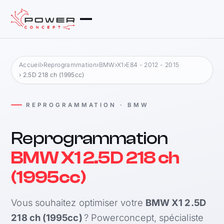
Accueil
›
Reprogrammation
›
BMW
›
X1
›
E84 - 2012 - 2015
› 2.5D 218 ch (1995cc)
REPROGRAMMATION · BMW
Reprogrammation
BMW X1 2.5D 218 ch
(1995cc)
Vous souhaitez optimiser votre
BMW X1 2.5D
218 ch (1995cc)
? Powerconcept, spécialiste