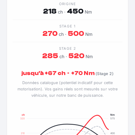
ORIGINE
218
450
ch ·
Nm
STAGE 1
270
500
ch ·
Nm
STAGE 2
285
520
ch ·
Nm
jusqu'à +67 ch · +70 Nm
(Stage 2)
Données catalogue (potentiel indicatif pour cette
motorisation). Vos gains réels sont mesurés sur votre
véhicule, sur notre banc de puissance.
ch
Nm
320
575
210
400