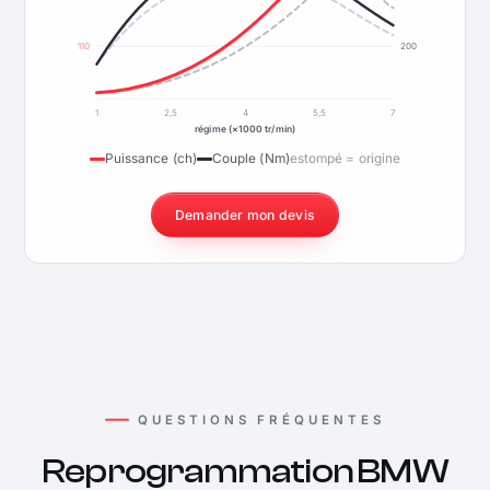
110
200
1
2,5
4
5,5
7
régime (×1000 tr/min)
Puissance (ch)
Couple (Nm)
estompé = origine
Demander mon devis
QUESTIONS FRÉQUENTES
Reprogrammation BMW