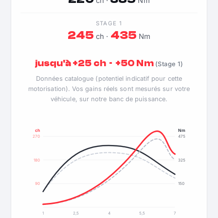
ch ·
Nm
STAGE 1
245
435
ch ·
Nm
jusqu'à +25 ch · +50 Nm
(Stage 1)
Données catalogue (potentiel indicatif pour cette
motorisation). Vos gains réels sont mesurés sur votre
véhicule, sur notre banc de puissance.
ch
Nm
270
475
180
325
90
150
1
2,5
4
5,5
7