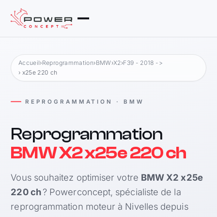
Accueil
›
Reprogrammation
›
BMW
›
X2
›
F39 - 2018 ->
› x25e 220 ch
REPROGRAMMATION · BMW
Reprogrammation
BMW X2 x25e 220 ch
Vous souhaitez optimiser votre
BMW X2 x25e
220 ch
? Powerconcept, spécialiste de la
reprogrammation moteur à Nivelles depuis