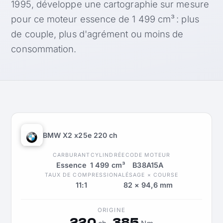
1995, développe une cartographie sur mesure
pour ce moteur essence de 1 499 cm³ : plus
de couple, plus d'agrément ou moins de
consommation.
BMW X2 x25e 220 ch
CARBURANT
CYLINDRÉE
CODE MOTEUR
Essence
1 499 cm³
B38A15A
TAUX DE COMPRESSION
ALÉSAGE × COURSE
11:1
82 × 94,6 mm
ORIGINE
220
385