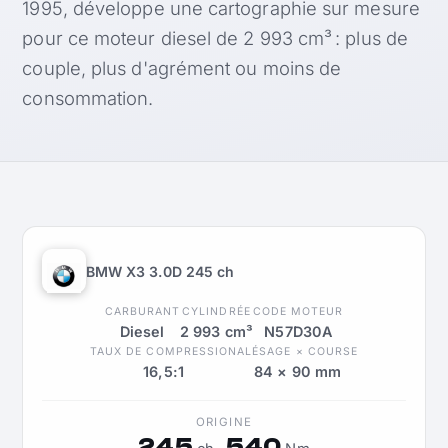
1995, développe une cartographie sur mesure
pour ce moteur diesel de 2 993 cm³ : plus de
couple, plus d'agrément ou moins de
consommation.
BMW X3 3.0D 245 ch
CARBURANT
CYLINDRÉE
CODE MOTEUR
Diesel
2 993 cm³
N57D30A
TAUX DE COMPRESSION
ALÉSAGE × COURSE
16,5:1
84 × 90 mm
ORIGINE
245
540