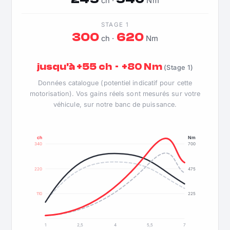
ch ·
Nm
STAGE 1
300
620
ch ·
Nm
jusqu'à +55 ch · +80 Nm
(Stage 1)
Données catalogue (potentiel indicatif pour cette
motorisation). Vos gains réels sont mesurés sur votre
véhicule, sur notre banc de puissance.
ch
Nm
340
700
220
475
110
225
1
2,5
4
5,5
7