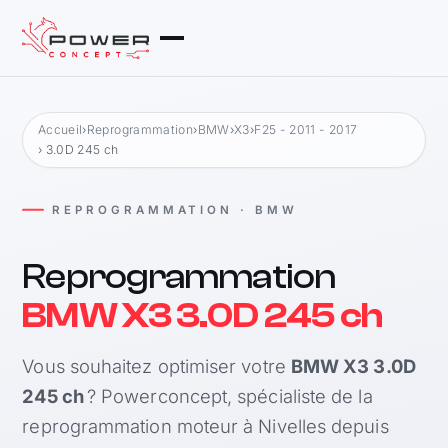
Accueil
›
Reprogrammation
›
BMW
›
X3
›
F25 - 2011 - 2017
› 3.0D 245 ch
REPROGRAMMATION · BMW
Reprogrammation
BMW X3 3.0D 245 ch
Vous souhaitez optimiser votre
BMW X3 3.0D
245 ch
? Powerconcept, spécialiste de la
reprogrammation moteur à Nivelles depuis