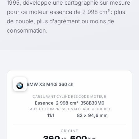
1995, développe une cartographie sur mesure
pour ce moteur essence de 2 998 cm³ : plus
de couple, plus d'agrément ou moins de
consommation.
BMW X3 M40i 360 ch
CARBURANT
CYLINDRÉE
CODE MOTEUR
Essence
2 998 cm³
B58B30M0
TAUX DE COMPRESSION
ALÉSAGE × COURSE
11:1
82 × 94,6 mm
ORIGINE
360
500