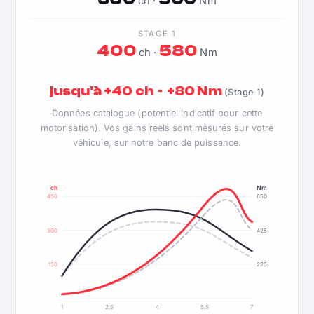
ch ·
Nm
STAGE 1
400
580
ch ·
Nm
jusqu'à +40 ch · +80 Nm
(Stage 1)
Données catalogue (potentiel indicatif pour cette
motorisation). Vos gains réels sont mesurés sur votre
véhicule, sur notre banc de puissance.
ch
Nm
450
650
300
425
150
225
1
2,5
4
5,5
7