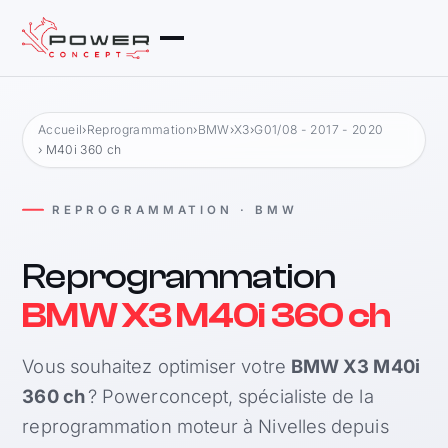
Accueil
›
Reprogrammation
›
BMW
›
X3
›
G01/08 - 2017 - 2020
› M40i 360 ch
REPROGRAMMATION · BMW
Reprogrammation
BMW X3 M40i 360 ch
Vous souhaitez optimiser votre
BMW X3 M40i
360 ch
? Powerconcept, spécialiste de la
reprogrammation moteur à Nivelles depuis