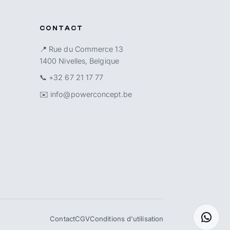
CONTACT
📍 Rue du Commerce 13
1400 Nivelles, Belgique
📞
+32 67 21 17 77
✉️
info@powerconcept.be
Contact
CGV
Conditions d'utilisation