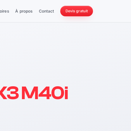
oires
À propos
Contact
Devis gratuit
256 ch
3 M40i
228 Nm