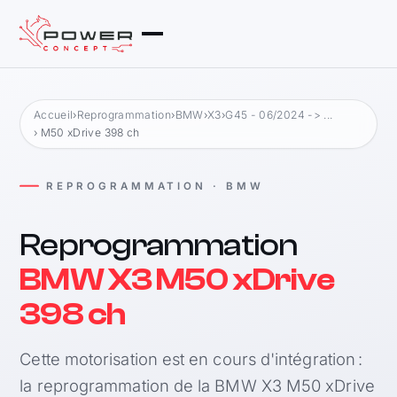
Accueil
›
Reprogrammation
›
BMW
›
X3
›
G45 - 06/2024 -> ...
› M50 xDrive 398 ch
REPROGRAMMATION · BMW
Reprogrammation
BMW X3 M50 xDrive
398 ch
Cette motorisation est en cours d'intégration :
la reprogrammation de la BMW X3 M50 xDrive