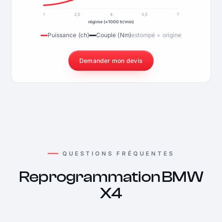
1
2,5
4
5,5
7
régime (×1000 tr/min)
Puissance (ch)
Couple (Nm)
estompé = origine
Demander mon devis
QUESTIONS FRÉQUENTES
Reprogrammation BMW
X4