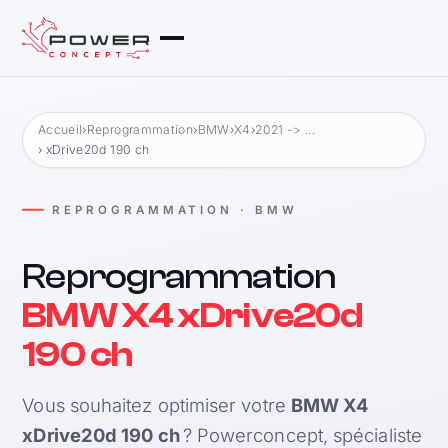
Accueil
›
Reprogrammation
›
BMW
›
X4
›
2021 -> ...
› xDrive20d 190 ch
REPROGRAMMATION · BMW
Reprogrammation
BMW X4 xDrive20d
190 ch
Vous souhaitez optimiser votre
BMW X4
xDrive20d 190 ch
? Powerconcept, spécialiste