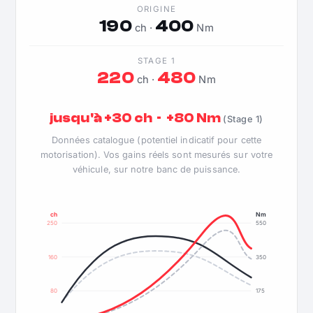
ORIGINE
190
400
ch ·
Nm
STAGE 1
220
480
ch ·
Nm
jusqu'à +30 ch · +80 Nm
(Stage 1)
Données catalogue (potentiel indicatif pour cette
motorisation). Vos gains réels sont mesurés sur votre
véhicule, sur notre banc de puissance.
ch
Nm
250
550
160
350
80
175