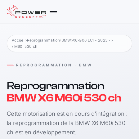
Accueil
›
Reprogrammation
›
BMW
›
X6
›
G06 LCI - 2023 ->
› M60i 530 ch
REPROGRAMMATION · BMW
Reprogrammation
BMW X6 M60i 530 ch
Cette motorisation est en cours d'intégration :
la reprogrammation de la BMW X6 M60i 530
ch est en développement.